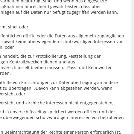
sarbeiten beauftragt sind, und wenn das eingesetzte
maßnahmen hinreichend gewährleisten, dass über
nlagen auf die Daten nur befugt zugegriffen werden kann,
mmt sind, oder
öffentlichen dürfte oder die Daten aus allgemein zugänglichen
soweit keine überwiegenden schutzwürdigen Interessen von
n, oder
andelt, die zur Protokollierung, Feststellung der
tigen Kontrollzwecken dienen und aus
nverschlüsselt bleiben müssen.
Pass- und Kennwörter
2
erden.
hilfe von Einrichtungen zur Datenübertragung an andere
elt zu übertragen.
Davon kann abgesehen werden, wenn
2
vorsieht oder
 vorsieht und kirchliche Interessen nicht entgegenstehen,
und c) unverschlüsselt gespeichert werden dürfen und der
ne überwiegenden schutzwürdigen Interessen von betroffenen
 Beeinträchtigung der Rechte einer Person erforderlich ist.