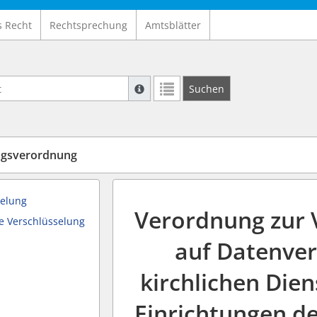
s Recht
Rechtsprechung
Amtsblätter
Suche mit Platzhalter "*", Bsp. Pfarrer*,
Suchen
Weitere Suchoperatoren finden Sie in un
ngsverordnung
selung
Verordnung zur 
e Verschlüsselung
auf Datenver
kirchlichen Die
Einrichtungen de