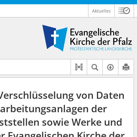
Aktuelles
Sitzu
Logo Ev. Kirche der Pfalz
 findet auch: "Pfarrerinitiative" oder "Pfarrerausschuss".
serer Hilfe.
Textsuche 
Verfüg
Dokument-Beziehu
Verschlüsselung von Daten
arbeitungsanlagen der
nststellen sowie Werke und
r Evangelischen Kirche der