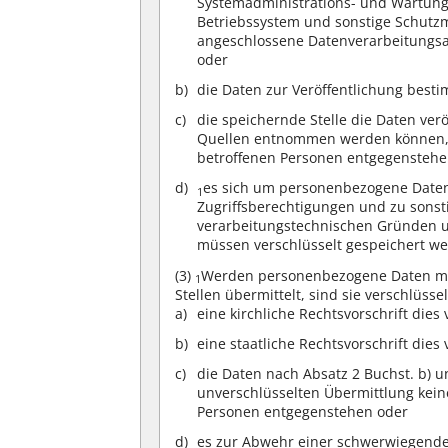
Systemadministrations- und Wartung
Betriebssystem und sonstige Schutz
angeschlossene Datenverarbeitungsa
oder
die Daten zur Veröffentlichung besti
die speichernde Stelle die Daten ver
Quellen entnommen werden können, 
betroffenen Personen entgegenstehe
es sich um personenbezogene Daten h
1
Zugriffsberechtigungen und zu sons
verarbeitungstechnischen Gründen u
müssen verschlüsselt gespeichert w
(3)
Werden personenbezogene Daten mit
1
Stellen übermittelt, sind sie verschlüss
eine kirchliche Rechtsvorschrift dies 
eine staatliche Rechtsvorschrift dies
die Daten nach Absatz 2 Buchst. b) 
unverschlüsselten Übermittlung kei
Personen entgegenstehen oder
es zur Abwehr einer schwerwiegenden