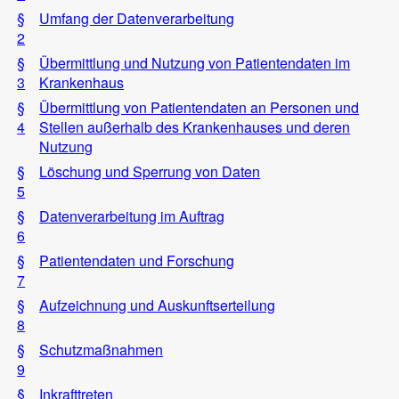
§
Umfang der Datenverarbeitung
2
§
Übermittlung und Nutzung von Patientendaten im
3
Krankenhaus
§
Übermittlung von Patientendaten an Personen und
4
Stellen außerhalb des Krankenhauses und deren
Nutzung
§
Löschung und Sperrung von Daten
5
§
Datenverarbeitung im Auftrag
6
§
Patientendaten und Forschung
7
§
Aufzeichnung und Auskunftserteilung
8
§
Schutzmaßnahmen
9
§
Inkrafttreten