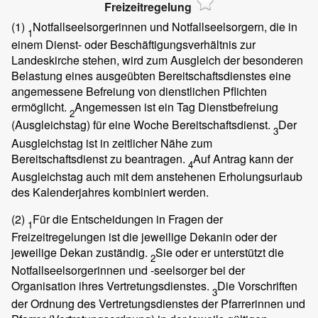
Freizeitregelung
(1)
Notfallseelsorgerinnen und Notfallseelsorgern, die in
1
einem Dienst- oder Beschäftigungsverhältnis zur
Landeskirche stehen, wird zum Ausgleich der besonderen
Belastung eines ausgeübten Bereitschaftsdienstes eine
angemessene Befreiung von dienstlichen Pflichten
ermöglicht.
Angemessen ist ein Tag Dienstbefreiung
2
(Ausgleichstag) für eine Woche Bereitschaftsdienst.
Der
3
Ausgleichstag ist in zeitlicher Nähe zum
Bereitschaftsdienst zu beantragen.
Auf Antrag kann der
4
Ausgleichstag auch mit dem anstehenen Erholungsurlaub
des Kalenderjahres kombiniert werden.
(2)
Für die Entscheidungen in Fragen der
1
Freizeitregelungen ist die jeweilige Dekanin oder der
jeweilige Dekan zuständig.
Sie oder er unterstützt die
2
Notfallseelsorgerinnen und -seelsorger bei der
Organisation ihres Vertretungsdienstes.
Die Vorschriften
3
der Ordnung des Vertretungsdienstes der Pfarrerinnen und